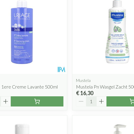
Mondmaskers
rging
Supplementen
Insectenwe
middelen
ssen
 geïrriteerde
Mustela
b 1ere Creme Lavante 500ml
Mustela Pn Wasgel Zacht 5
€ 16,30
Aantal
Zelfbruiner
Scheren