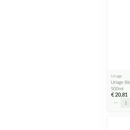
Uriage
Uriage B
500ml
€ 20,81
Aantal