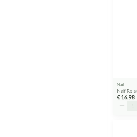
Naif
Naif Rela
€ 16,98
Aantal