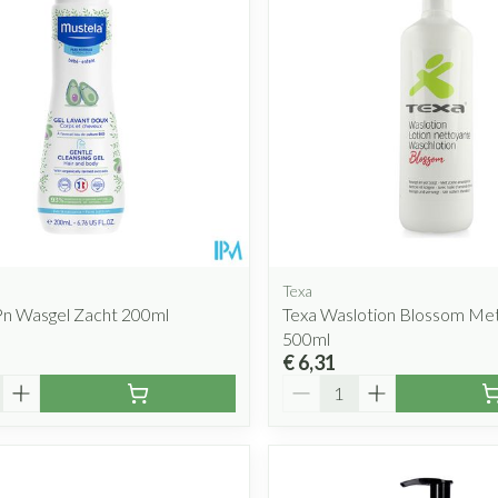
Texa
Pn Wasgel Zacht 200ml
Texa Waslotion Blossom M
500ml
€ 6,31
Aantal