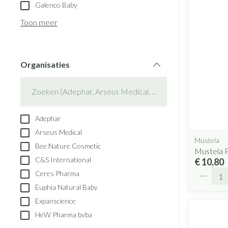
Aerosol toestell
Galenco Baby
Blaren
Creme, gel en s
Aerosol accesso
Toon meer
Eelt
Zuurstof
Eksteroog - likd
Ademhalingsst
Toon meer
Organisaties
filter
Spieren en gew
Specifiek voor
Naalden en spu
Adephar
Lichaamsverzorg
Spuiten
Arseus Medical
Infecties
Mustela
Deodorant
Oplossing voor i
Bee Nature Cosmetic
Mustela 
Gezichtsverzorg
Naalden
C&S International
€ 10,80
Aantal
Luizen
Ceres Pharma
Naalden voor ins
Euphia Natural Baby
pennaalden
Expanscience
Toon meer
Diagnostica
HeW Pharma bvba