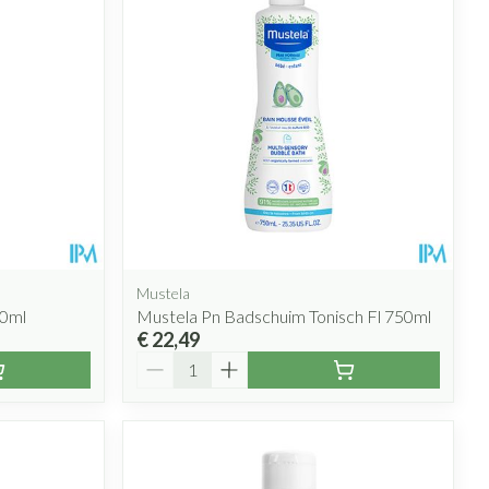
rende
Parfums en
geurproducten
Mustela
00ml
Mustela Pn Badschuim Tonisch Fl 750ml
€ 22,49
Aantal
CBD