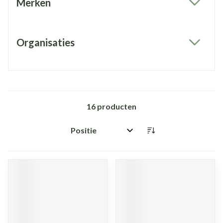
Merken
filter
Organisaties
filter
16
producten
Sorteer op: