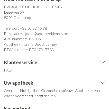
BVBA APOTHEEK JOOST LEMEY
Legeweg 59
8020
Oostkamp
Telefoon:
+32 50 82 45 98
E-mailadres:
joost@
apotheeklemey.be
APB nummer:
312305
Apotheek titularis:
Joost Lemey
BTW nummer:
BE0478177831
Klantenservice
FAQ
Uw apotheek
Over ons
Nuttige links
Gezondheidsnieuws
Apotheker van
wacht
Voorschrift
Zorgtarieven
Nieuwsbrief