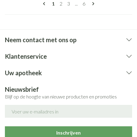
Pagina's
U lees momenteel pagina
Pagina
Pagina
Pagina
1
2
3
...
6
Neem contact met ons op
Klantenservice
Uw apotheek
Nieuwsbrief
Blijf op de hoogte van nieuwe producten en promoties
E-mail adres
Inschrijven