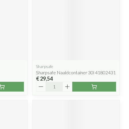
rende
Parfums en
geurproducten
Sharpsafe
Sharpsafe Naaldcontainer 30l 41802431
€ 29,54
Aantal
CBD