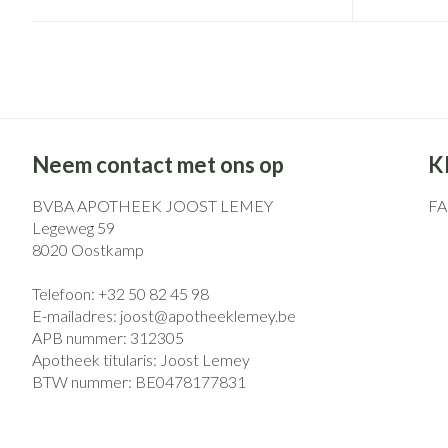
Neem contact met ons op
K
BVBA APOTHEEK JOOST LEMEY
F
Legeweg 59
8020
Oostkamp
Telefoon:
+32 50 82 45 98
E-mailadres:
joost@
apotheeklemey.be
APB nummer:
312305
Apotheek titularis:
Joost Lemey
BTW nummer:
BE0478177831