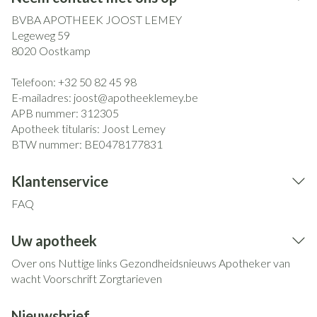
BVBA APOTHEEK JOOST LEMEY
Legeweg 59
8020
Oostkamp
Telefoon:
+32 50 82 45 98
E-mailadres:
joost@
apotheeklemey.be
APB nummer:
312305
Apotheek titularis:
Joost Lemey
BTW nummer:
BE0478177831
Klantenservice
FAQ
Uw apotheek
Over ons
Nuttige links
Gezondheidsnieuws
Apotheker van
wacht
Voorschrift
Zorgtarieven
Nieuwsbrief