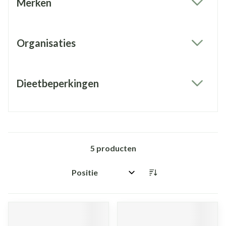
Merken
filter
Organisaties
filter
Dieetbeperkingen
filter
5
producten
Sorteer op: