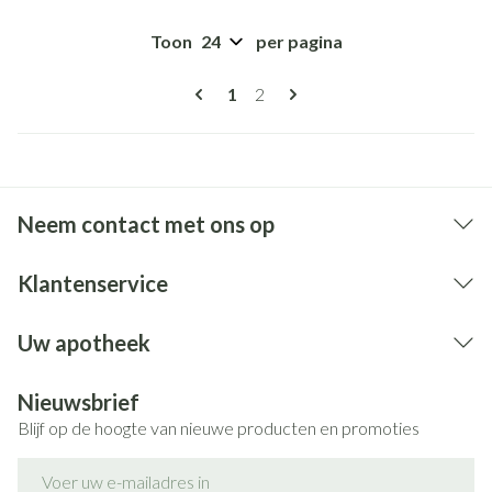
Toon
per pagina
Pagina's
U lees momenteel pagina
Pagina
1
2
Neem contact met ons op
Klantenservice
Uw apotheek
Nieuwsbrief
Blijf op de hoogte van nieuwe producten en promoties
E-mail adres