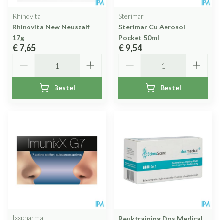
Rhinovita
Sterimar
Rhinovita New Neuszalf
Sterimar Cu Aerosol
17g
Pocket 50ml
€ 7,65
€ 9,54
Aantal
Aantal
Bestel
Bestel
Ixxpharma
Reuktraining Dos Medical