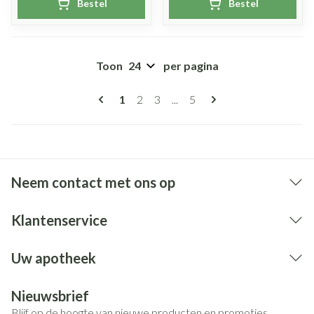
Bestel
Bestel
Toon
per pagina
Pagina's
U lees momenteel pagina
Pagina
Pagina
Pagina
1
2
3
...
5
Neem contact met ons op
Klantenservice
Uw apotheek
Nieuwsbrief
Blijf op de hoogte van nieuwe producten en promoties