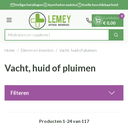
Dia 1 van 1
Ga naar de inhoud
Veilige betalingen
Apothekersadvies
Snelle beschikbaarheid
0
0 artikelen
Menu
€ 0,00
Med
Zoek
Product, merk, categorie...
Home
/
Dieren en insecten
/
Vacht, huid of pluimen
Vacht, huid of pluimen
Filteren
Producten
1
-
24
van
117