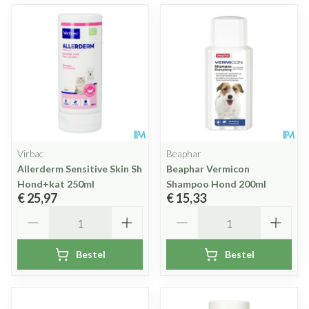
Virbac
Beaphar
Allerderm Sensitive Skin Sh
Beaphar Vermicon
Hond+kat 250ml
Shampoo Hond 200ml
€ 25,97
€ 15,33
Aantal
Aantal
Bestel
Bestel