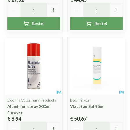
Aantal
Aantal
Bestel
Bestel
Dechra Veterinary Products
Boehringer
Aluminiumspray 200ml
Viacutan Sol 95ml
Eurovet
€ 8,94
€ 50,67
Aantal
Aantal