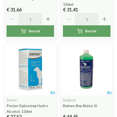
150ml
€ 31,66
€ 31,41
Aantal
Aantal
Bestel
Bestel
Peclan
Belgavet
Peclan Oplossing Hydro
Balneo Bvp Bidon 5l
Alcohol. 120ml
€ 27,52
€ 44,45