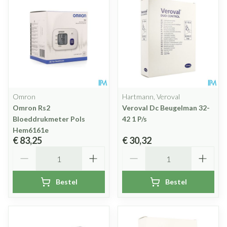
Omron
Hartmann, Veroval
Omron Rs2
Veroval Dc Beugelman 32-
Bloeddrukmeter Pols
42 1 P/s
Hem6161e
€ 83,25
€ 30,32
Aantal
Aantal
Bestel
Bestel