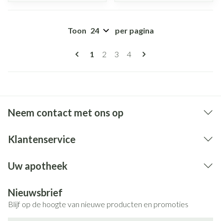
Toon
per pagina
Pagina's
U lees momenteel pagina
Pagina
Pagina
Pagina
1
2
3
4
Neem contact met ons op
Klantenservice
Uw apotheek
Nieuwsbrief
Blijf op de hoogte van nieuwe producten en promoties