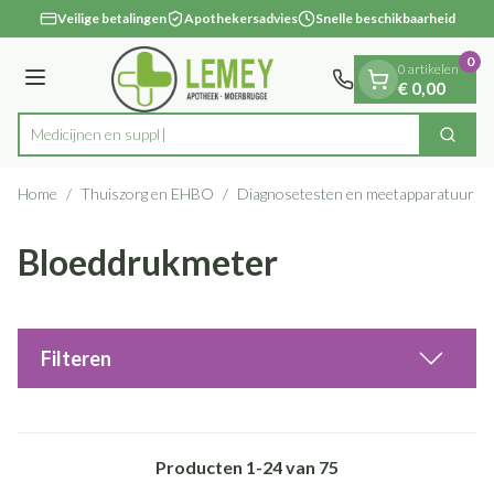
Dia 1 van 1
Ga naar de inhoud
Veilige betalingen
Apothekersadvies
Snelle beschikbaarheid
0
0 artikelen
Menu
€ 0,00
Zoek
Product, merk, categorie...
Home
/
Thuiszorg en EHBO
/
Diagnosetesten en meetapparatuur
/
Bloeddrukmeter
Filteren
Producten
1
-
24
van
75