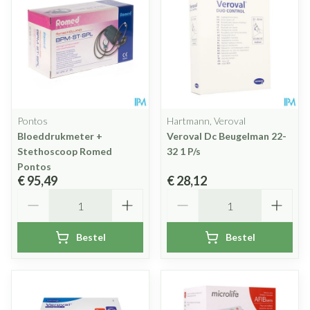
Pontos
Hartmann, Veroval
Bloeddrukmeter +
Veroval Dc Beugelman 22-
Stethoscoop Romed
32 1 P/s
Pontos
€ 95,49
€ 28,12
Aantal
Aantal
Bestel
Bestel