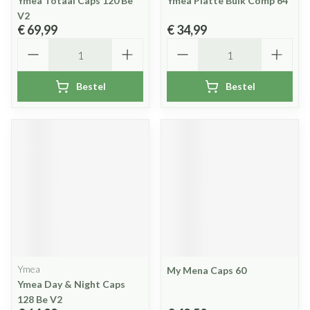
Ymea Totaal Caps 120 Be
Ymea Platte Buik Comp 64
V2
€ 69,99
€ 34,99
Aantal
Aantal
Bestel
Bestel
Ymea
My Mena Caps 60
Ymea Day & Night Caps
128 Be V2