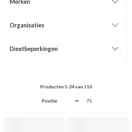
Merken
filter
Organisaties
filter
Dieetbeperkingen
filter
Producten
1
-
24
van
110
Sorteer op: