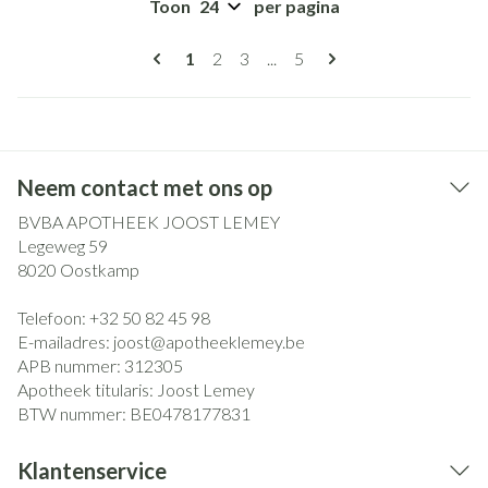
Toon
per pagina
Pagina's
U lees momenteel pagina
Pagina
Pagina
Pagina
1
2
3
...
5
Neem contact met ons op
BVBA APOTHEEK JOOST LEMEY
Legeweg 59
8020
Oostkamp
Telefoon:
+32 50 82 45 98
E-mailadres:
joost@
apotheeklemey.be
APB nummer:
312305
Apotheek titularis:
Joost Lemey
BTW nummer:
BE0478177831
Klantenservice