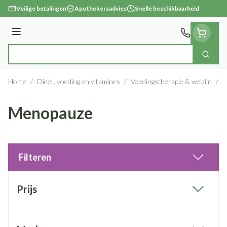
Ga naar de inhoud
Veilige betalingen
Apothekersadvies
Snelle beschikbaarheid
Menu
Zoek
Product, merk, categorie...
Home
/
Dieet, voeding en vitamines
/
Voedingstherapie & welzijn
/
M
Menopauze
Filteren
Doorgaan naar productlijst
Prijs
filter