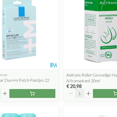
Posay
Axitrans Roller Gevoelige Hu
lar Duo+m Patch Puistjes 22
A/transpirant 20ml
€ 20,98
Aantal