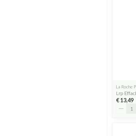
La Roche 
Lrp Effac
€ 13,49
Aantal