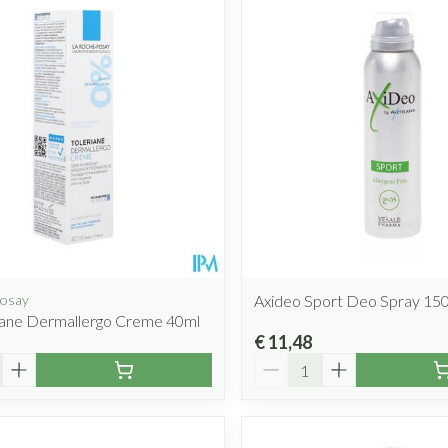
Posay
Axideo Sport Deo Spray 15
riane Dermallergo Creme 40ml
€ 11,48
Aantal