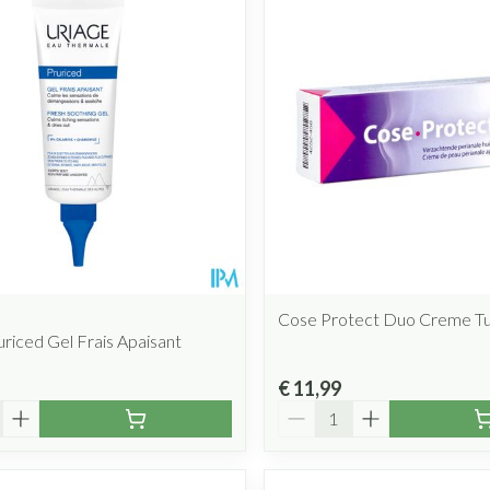
Mondmaskers
rging
Supplementen
Insectenwe
middelen
ssen
 geïrriteerde
Cose Protect Duo Creme T
uriced Gel Frais Apaisant
Zelfbruiner
Scheren
€ 11,99
Aantal