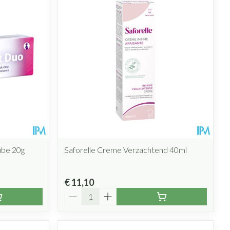
rende
Parfums en
geurproducten
ube 20g
Saforelle Creme Verzachtend 40ml
CBD
€ 11,10
Aantal