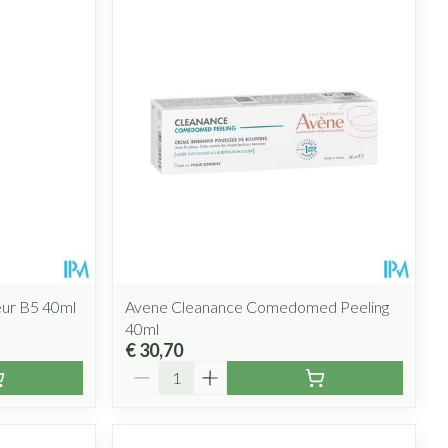
eur B5 40ml
Avene Cleanance Comedomed Peeling
40ml
€ 30,70
Aantal