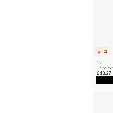
Geneesm
Op v
Pfizer
Depo-med
€ 10,27