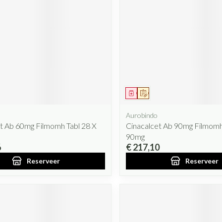
Mondmaskers
rging
Supplementen
Insectenwe
middelen
ssen
 geïrriteerde
iddel
oorschrift
Geneesmiddel
Op voorschrift
Aurobindo
t Ab 60mg Filmomh Tabl 28 X
Cinacalcet Ab 90mg Filmomh
90mg
Zelfbruiner
Scheren
6
€ 217,10
Reserveer
Reserveer