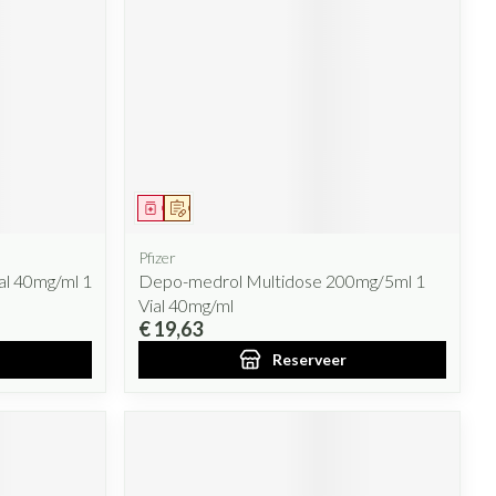
Geneesmiddel
Op voorschrift
Pfizer
al 40mg/ml 1
Depo-medrol Multidose 200mg/5ml 1
Vial 40mg/ml
€ 19,63
Reserveer