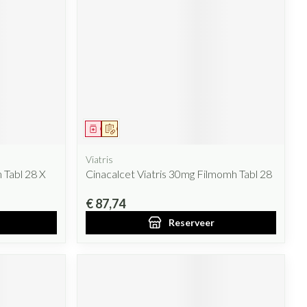
rende
Parfums en
geurproducten
Geneesmiddel
Op voorschrift
Viatris
 Tabl 28 X
Cinacalcet Viatris 30mg Filmomh Tabl 28
CBD
€ 87,74
Reserveer