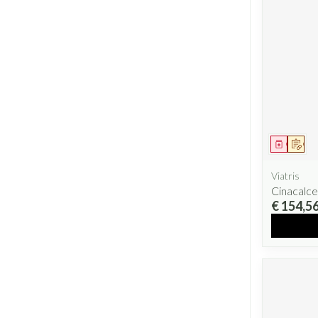
Geneesm
Op v
Viatris
Cinacalce
€ 154,5