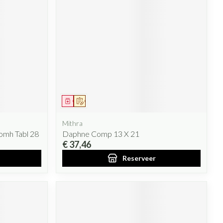
Geneesmiddel
Op voorschrift
Mithra
momh Tabl 28
Daphne Comp 13 X 21
€ 37,46
Reserveer