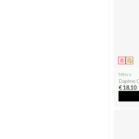
Geneesm
Op v
Mithra
Daphne C
€ 18,10