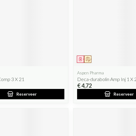
iddel
oorschrift
Geneesmiddel
Op voorschrift
Aspen Pharma
omp 3 X 21
Deca-durabolin Amp Inj 1 X
€ 4,72
Reserveer
Reserveer