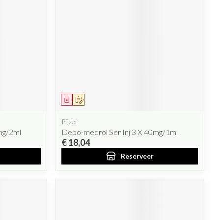
Geneesmiddel
Op voorschrift
Pfizer
mg/2ml
Depo-medrol Ser Inj 3 X 40mg/1ml
€ 18,04
Reserveer