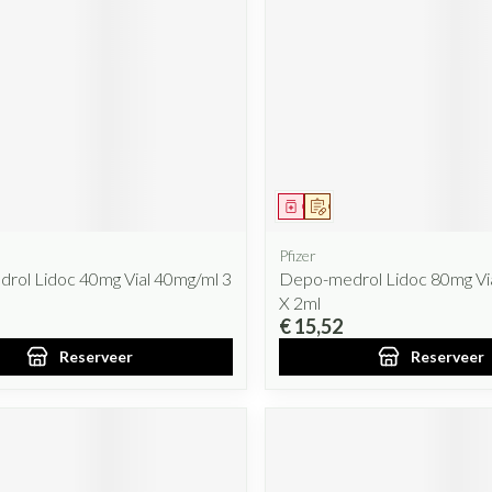
iddel
oorschrift
Geneesmiddel
Op voorschrift
Pfizer
rol Lidoc 40mg Vial 40mg/ml 3
Depo-medrol Lidoc 80mg Vi
X 2ml
€ 15,52
Reserveer
Reserveer