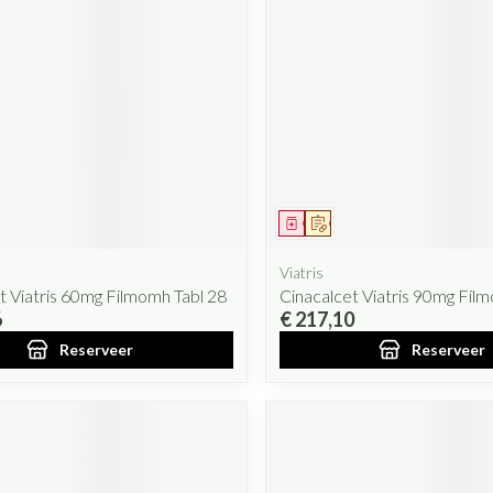
iddel
oorschrift
Geneesmiddel
Op voorschrift
Viatris
t Viatris 60mg Filmomh Tabl 28
Cinacalcet Viatris 90mg Fil
6
€ 217,10
Reserveer
Reserveer