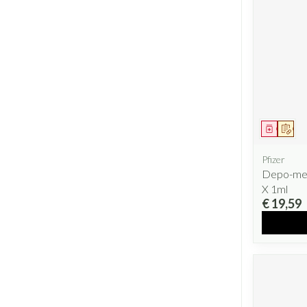
Geneesm
Op v
Pfizer
Depo-med
X 1ml
€ 19,59