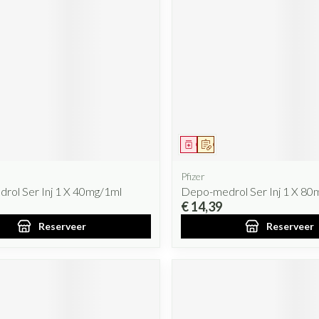
iddel
oorschrift
Geneesmiddel
Op voorschrift
Pfizer
rol Ser Inj 1 X 40mg/1ml
Depo-medrol Ser Inj 1 X 80
€ 14,39
Reserveer
Reserveer