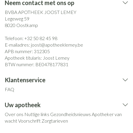
Neem contact met ons op
BVBA APOTHEEK JOOST LEMEY
Legeweg 59
8020
Oostkamp
Telefoon:
+32 50 82 45 98
E-mailadres:
joost@
apotheeklemey.be
APB nummer:
312305
Apotheek titularis:
Joost Lemey
BTW nummer:
BE0478177831
Klantenservice
FAQ
Uw apotheek
Over ons
Nuttige links
Gezondheidsnieuws
Apotheker van
wacht
Voorschrift
Zorgtarieven