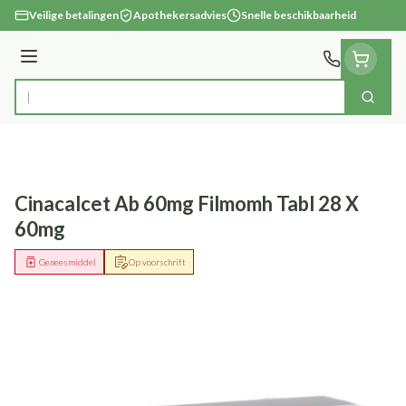
Ga naar de inhoud
Veilige betalingen
Apothekersadvies
Snelle beschikbaarheid
Menu
Zoek
Product, merk, categorie...
Cinacalcet Ab 60mg Filmomh Tabl 28 X
60mg
Geneesmiddel
Op voorschrift