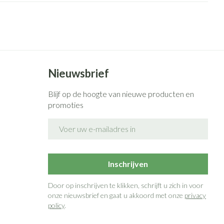
Bed
g zon
Doorliggen - decubitis
ie
Urinewegen
Toon meer
id, spanning
Stoppen met roken
Nieuwsbrief
 en intieme
n Orthopedie
Gezichtsreiniging -
Instrumenten
sche
ontschminken
Blijf op de hoogte van nieuwe producten en
promoties
 anticonceptie
Reinigingsmelk, - crème, -olie
Anti tumor middelen
en gel
E-mail adres
n
Tonic - lotion
orging
Anesthesie
Micellair water
Inschrijven
t
Specifiek voor de ogen
ie
Diverse geneesmiddelen
Door op inschrijven te klikken, schrijft u zich in voor
Toon meer
onze nieuwsbrief en gaat u akkoord met onze
privacy
policy
.