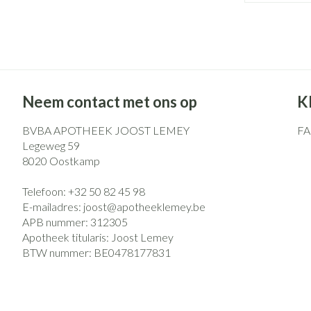
Eelt
Zuurstof
Eksteroog - likd
Ademhalingsst
Toon meer
Spieren en gew
Neem contact met ons op
K
Specifiek voor
Naalden en spu
BVBA APOTHEEK JOOST LEMEY
F
Lichaamsverzorg
Spuiten
Legeweg 59
Infecties
Deodorant
Oplossing voor i
8020
Oostkamp
Gezichtsverzorg
Naalden
Telefoon:
+32 50 82 45 98
Luizen
E-mailadres:
joost@
apotheeklemey.be
Naalden voor ins
APB nummer:
312305
pennaalden
Apotheek titularis:
Joost Lemey
Toon meer
Diagnostica
BTW nummer:
BE0478177831
Haar