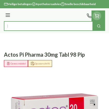
Ga naar de inhoud
Veilige betalingen
Apothekersadvies
Snelle beschikbaarheid
Menu
Zoek
Product, merk, categorie...
Actos Pi Pharma 30mg Tabl 98 Pip
Geneesmiddel
Op voorschrift