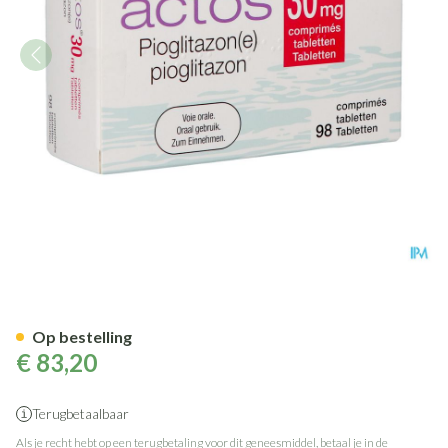
Actos Pi Pharma 30mg Tabl 98
Op bestelling
€ 83,20
Terugbetaalbaar
Als je recht hebt op een terugbetaling voor dit geneesmiddel, betaal je in de