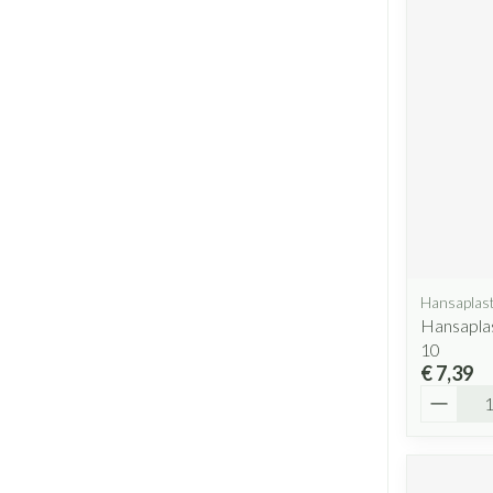
Hansaplas
Hansaplas
10
€ 7,39
Aantal