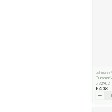
Lohmann 
Curapor V
5 32902
€ 4,38
Aantal