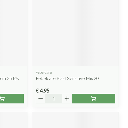
rende
Parfums en
geurproducten
Febelcare
cm 25 P/s
Febelcare Plast Sensitive Mix 20
CBD
€ 4,95
Aantal