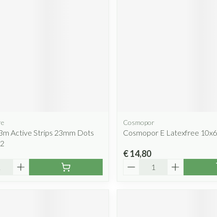
Mondmaskers
rging
Supplementen
Insectenwe
middelen
ssen
 geïrriteerde
re
Cosmopor
3m Active Strips 23mm Dots
Cosmopor E Latexfree 10x6
Zelfbruiner
Scheren
22
€ 14,80
Aantal