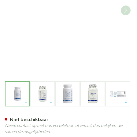
View larger image
View larger image
View larger image
View larger image
View larg
Palmetto Plus Biotics Caps 90
Niet beschikbaar
Neem contact op met ons via telefoon of e-mail, dan bekijken we
samen de mogelijkheden.