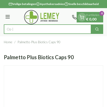
Dia 1 van 1
Ga naar de inhoud
Veilige betalingen
Apothekersadvies
Snelle beschikbaarheid
0
0 artikelen
Menu
€ 0,00
Op zoek
Zoek
Product, merk, categorie...
Home
/
Palmetto Plus Biotics Caps 90
Palmetto Plus Biotics Caps 90