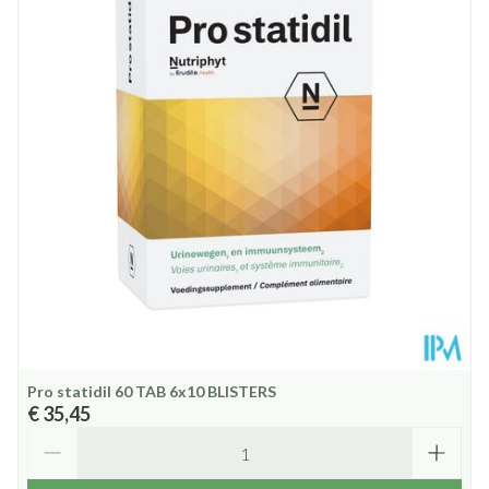
Erwtenmengsel
Diepte
55 mm
60
mg
(Pisum sativum)
Glutenvrij, Lactosevrij, Sojavrij,
Zink (zinkcitraat)
15
mg
Suikervrij, Zonder
Dieetbeperkingen
bewaarmiddelen, Zonder gist,
Vitamine B6
Zonder kleurstoffen, Zuivelvrij
(pyridoxaal-5'-
2
mg
fosfaat)
Kamertemperatuur (15°C -
Behoud
25°C)
RE Vitamine A
(beta-caroteen,
gemengde
667
mcg
carotenoïden,
retinylacetaat:
actiVmulsion®)
Pro statidil 60 TAB 6x10 BLISTERS
€ 35,45
Aantal
Chlorofylline (uit
witte moerbei -
0,65
mg