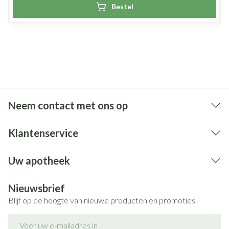
Morus alba)
Bestel
Selenium (L-
16,7
mcg
selenomethionine)
Neem contact met ons op
Klantenservice
Uw apotheek
Nieuwsbrief
Blijf op de hoogte van nieuwe producten en promoties
E-mail adres