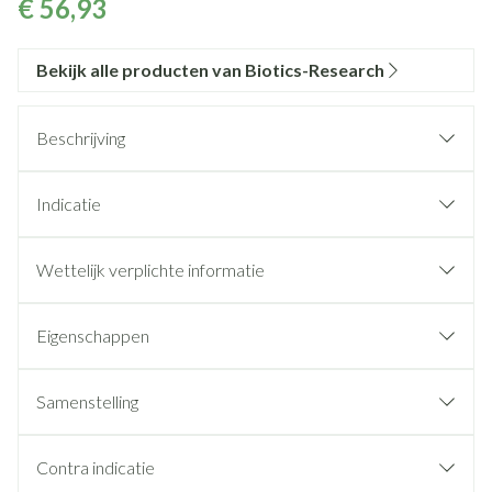
€ 56,93
Bekijk alle producten van Biotics-Research
Beschrijving
Indicatie
Wettelijk verplichte informatie
Eigenschappen
Zonder s oja
Zonder gluten
Samenstelling
Zonder melk (inclusief lactose)
Zonder suiker
Contra indicatie
Zonder conserveringsmiddelen