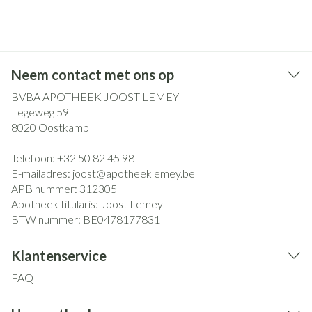
Neem contact met ons op
BVBA APOTHEEK JOOST LEMEY
Legeweg 59
8020
Oostkamp
Telefoon:
+32 50 82 45 98
E-mailadres:
joost@
apotheeklemey.be
APB nummer:
312305
Apotheek titularis:
Joost Lemey
BTW nummer:
BE0478177831
Klantenservice
FAQ