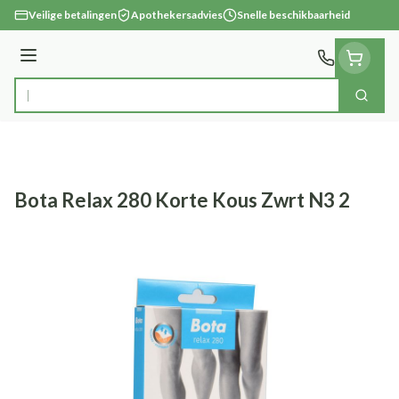
Ga naar de inhoud
Veilige betalingen
Apothekersadvies
Snelle beschikbaarheid
Menu
Zoek
Product, merk, categorie...
Bota Relax 280 Korte Kous Zwrt N3 2