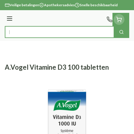
Ga naar de inhoud
Veilige betalingen
Apothekersadvies
Snelle beschikbaarheid
Menu
Zoek
Product, merk, categorie...
A.Vogel Vitamine D3 100 tabletten