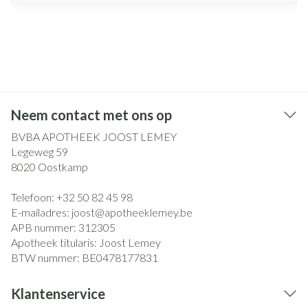
Neem contact met ons op
BVBA APOTHEEK JOOST LEMEY
Legeweg 59
8020
Oostkamp
Telefoon:
+32 50 82 45 98
E-mailadres:
joost@
apotheeklemey.be
APB nummer:
312305
Apotheek titularis:
Joost Lemey
BTW nummer:
BE0478177831
Klantenservice