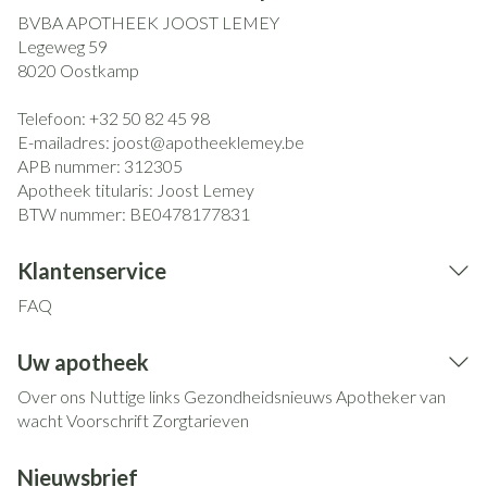
BVBA APOTHEEK JOOST LEMEY
Legeweg 59
8020
Oostkamp
Telefoon:
+32 50 82 45 98
E-mailadres:
joost@
apotheeklemey.be
APB nummer:
312305
Apotheek titularis:
Joost Lemey
BTW nummer:
BE0478177831
Klantenservice
FAQ
Uw apotheek
Over ons
Nuttige links
Gezondheidsnieuws
Apotheker van
wacht
Voorschrift
Zorgtarieven
Nieuwsbrief