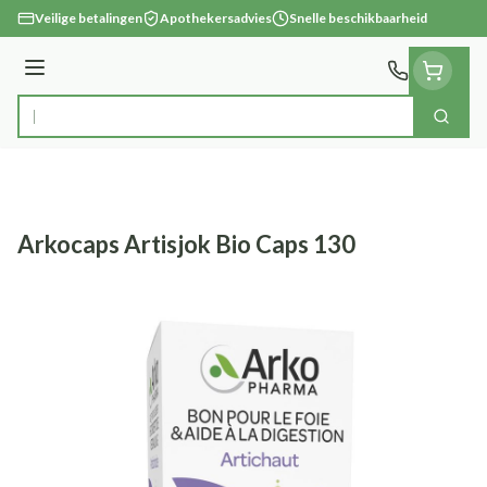
Ga naar de inhoud
Veilige betalingen
Apothekersadvies
Snelle beschikbaarheid
Menu
Zoek
Product, merk, categorie...
Arkocaps Artisjok Bio Caps 130