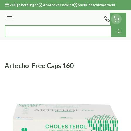
Ga naar de inhoud
Veilige betalingen
Apothekersadvies
Snelle beschikbaarheid
Menu
Zoek
Product, merk, categorie...
Artechol Free Caps 160