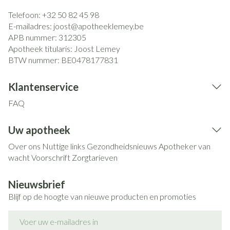
Telefoon:
+32 50 82 45 98
E-mailadres:
joost@
apotheeklemey.be
APB nummer:
312305
Apotheek titularis:
Joost Lemey
BTW nummer:
BE0478177831
Klantenservice
FAQ
Uw apotheek
Over ons
Nuttige links
Gezondheidsnieuws
Apotheker van
wacht
Voorschrift
Zorgtarieven
Nieuwsbrief
Blijf op de hoogte van nieuwe producten en promoties
E-mail adres