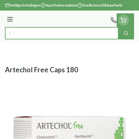
Ga naar de inhoud
Veilige betalingen
Apothekersadvies
Snelle beschikbaarheid
Menu
Zoek
Product, merk, categorie...
Artechol Free Caps 180