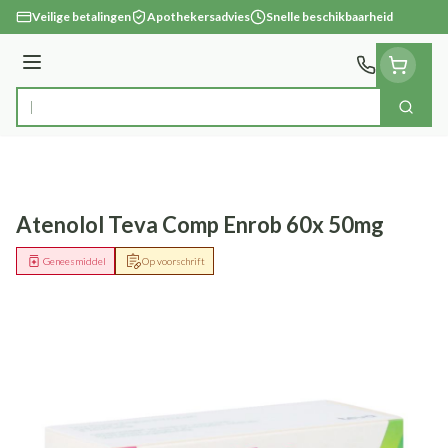
Ga naar de inhoud
Veilige betalingen
Apothekersadvies
Snelle beschikbaarheid
Menu
Zoek
Product, merk, categorie...
Atenolol Teva Comp Enrob 60x 50mg
Geneesmiddel
Op voorschrift