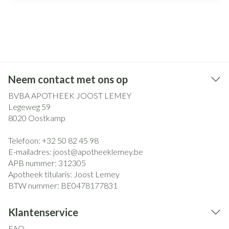
Neem contact met ons op
BVBA APOTHEEK JOOST LEMEY
Legeweg 59
8020
Oostkamp
Telefoon:
+32 50 82 45 98
E-mailadres:
joost@
apotheeklemey.be
APB nummer:
312305
Apotheek titularis:
Joost Lemey
BTW nummer:
BE0478177831
Klantenservice
FAQ