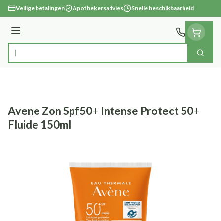
Ga naar de inhoud
Veilige betalingen
Apothekersadvies
Snelle beschikbaarheid
Menu
Zoek
Product, merk, categorie...
Avene Zon Spf50+ Intense Protect 50+
Fluide 150ml