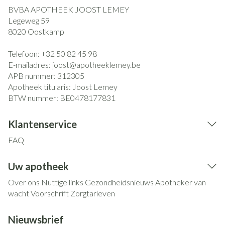
BVBA APOTHEEK JOOST LEMEY
Legeweg 59
8020
Oostkamp
Telefoon:
+32 50 82 45 98
E-mailadres:
joost@
apotheeklemey.be
APB nummer:
312305
Apotheek titularis:
Joost Lemey
BTW nummer:
BE0478177831
Klantenservice
FAQ
Uw apotheek
Over ons
Nuttige links
Gezondheidsnieuws
Apotheker van
wacht
Voorschrift
Zorgtarieven
Nieuwsbrief