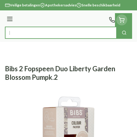
Ga naar de inhoud
Veilige betalingen
Apothekersadvies
Snelle beschikbaarheid
Menu
Zoek
Product, merk, categorie...
Bibs 2 Fopspeen Duo Liberty Garden
Blossom Pumpk.2