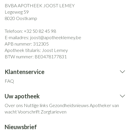
BVBA APOTHEEK JOOST LEMEY
Legeweg 59
8020
Oostkamp
Telefoon:
+32 50 82 45 98
E-mailadres:
joost@
apotheeklemey.be
APB nummer:
312305
Apotheek titularis:
Joost Lemey
BTW nummer:
BE0478177831
Klantenservice
FAQ
Uw apotheek
Over ons
Nuttige links
Gezondheidsnieuws
Apotheker van
wacht
Voorschrift
Zorgtarieven
Nieuwsbrief