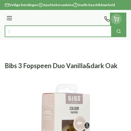
Ga naar de inhoud
Veilige betalingen
Apothekersadvies
Snelle beschikbaarheid
Menu
Zoek
Product, merk, categorie...
Bibs 3 Fopspeen Duo Vanilla&dark Oak