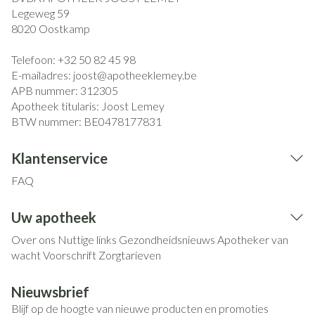
Legeweg 59
8020
Oostkamp
Telefoon:
+32 50 82 45 98
E-mailadres:
joost@
apotheeklemey.be
APB nummer:
312305
Apotheek titularis:
Joost Lemey
BTW nummer:
BE0478177831
Klantenservice
FAQ
Uw apotheek
Over ons
Nuttige links
Gezondheidsnieuws
Apotheker van
wacht
Voorschrift
Zorgtarieven
Nieuwsbrief
Blijf op de hoogte van nieuwe producten en promoties