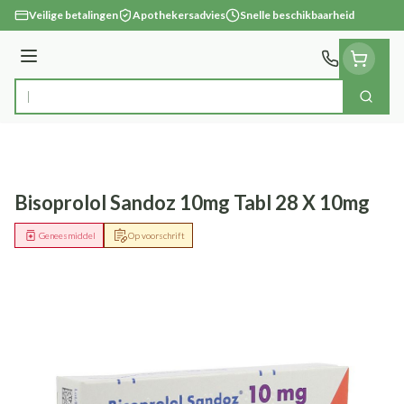
Ga naar de inhoud
Veilige betalingen
Apothekersadvies
Snelle beschikbaarheid
Menu
Zoek
Product, merk, categorie...
Bisoprolol Sandoz 10mg Tabl 28 X 10mg
Geneesmiddel
Op voorschrift