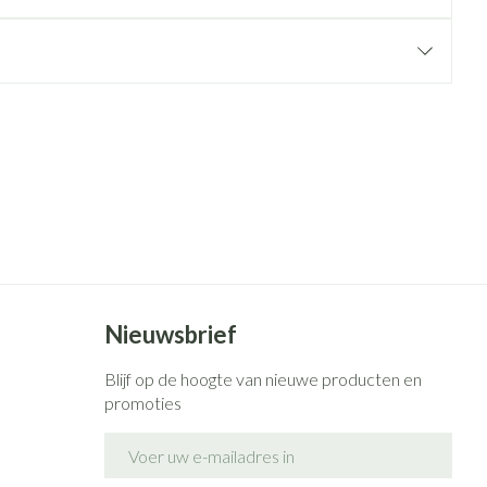
rende
Parfums en
geurproducten
CBD
Nieuwsbrief
Blijf op de hoogte van nieuwe producten en
promoties
E-mail adres