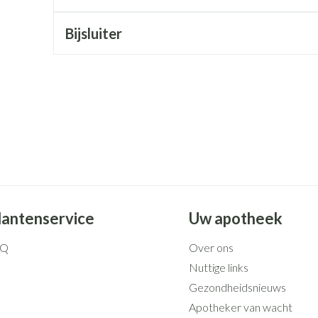
Mondmaskers
rging
Supplementen
Insectenwe
middelen
Bijsluiter
ssen
 geïrriteerde
Zelfbruiner
Scheren
lantenservice
Uw apotheek
AQ
Over ons
Nuttige links
Gezondheidsnieuws
Apotheker van wacht