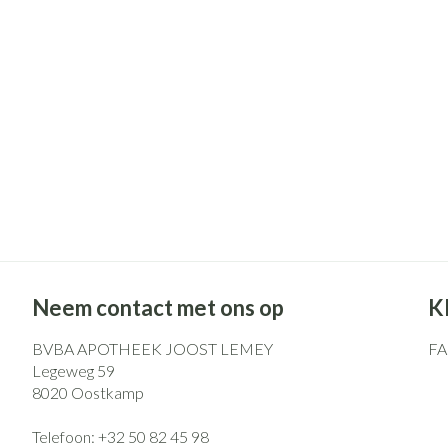
Pillendozen en
Gezichtsverzo
accessoires
Pigmentstoorni
Gevoelige huid -
huid
Gemengde huid
Doffe huid
Toon meer
Snurken
Neem contact met ons op
K
BVBA APOTHEEK JOOST LEMEY
F
Legeweg 59
8020
Oostkamp
Telefoon:
+32 50 82 45 98