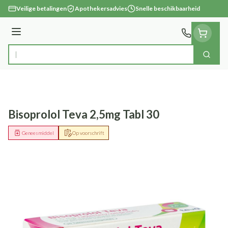
Ga naar de inhoud
Veilige betalingen
Apothekersadvies
Snelle beschikbaarheid
Menu
Zoek
Product, merk, categorie...
Bisoprolol Teva 2,5mg Tabl 30
Geneesmiddel
Op voorschrift