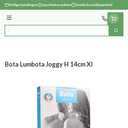
Ga naar de inhoud
Veilige betalingen
Apothekersadvies
Snelle beschikbaarheid
Menu
Zoek
Product, merk, categorie...
Bota Lumbota Joggy H 14cm Xl