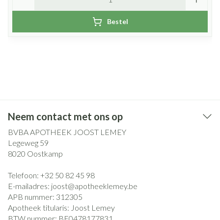
Bestel
Neem contact met ons op
BVBA APOTHEEK JOOST LEMEY
Legeweg 59
8020
Oostkamp
Telefoon:
+32 50 82 45 98
E-mailadres:
joost@
apotheeklemey.be
APB nummer:
312305
Apotheek titularis:
Joost Lemey
BTW nummer:
BE0478177831