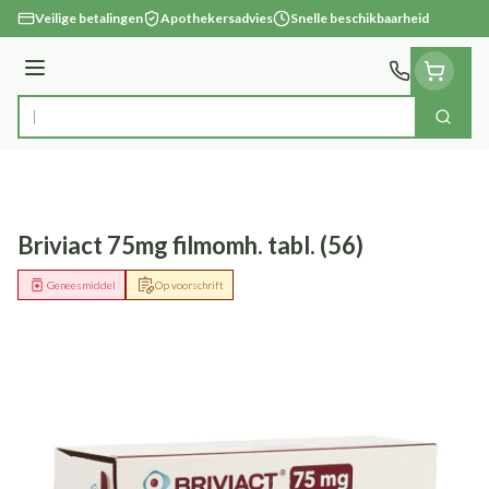
Ga naar de inhoud
Veilige betalingen
Apothekersadvies
Snelle beschikbaarheid
Menu
Zoek
Product, merk, categorie...
Briviact 75mg filmomh. tabl. (56)
Geneesmiddel
Op voorschrift