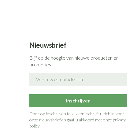
rende
Parfums en
geurproducten
Nieuwsbrief
Blijf op de hoogte van nieuwe producten en
promoties
E-mail adres
CBD
Inschrijven
Door op inschrijven te klikken, schrijft u zich in voor
onze nieuwsbrief en gaat u akkoord met onze
privacy
policy
.