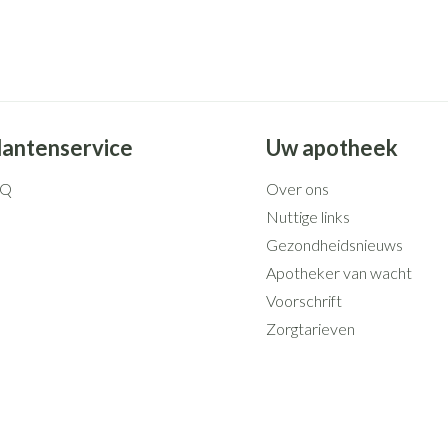
Mondmaskers
rging
Supplementen
Insectenwe
middelen
ssen
 geïrriteerde
lantenservice
Uw apotheek
AQ
Over ons
Nuttige links
Gezondheidsnieuws
Apotheker van wacht
Zelfbruiner
Scheren
Voorschrift
Zorgtarieven