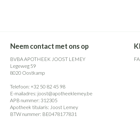
Pillendozen en
Gezichtsverzo
accessoires
Pigmentstoorni
Gevoelige huid -
huid
Gemengde huid
Neem contact met ons op
K
Doffe huid
BVBA APOTHEEK JOOST LEMEY
F
Toon meer
Legeweg 59
8020
Oostkamp
Telefoon:
+32 50 82 45 98
Snurken
E-mailadres:
joost@
apotheeklemey.be
APB nummer:
312305
Apotheek titularis:
Joost Lemey
BTW nummer:
BE0478177831