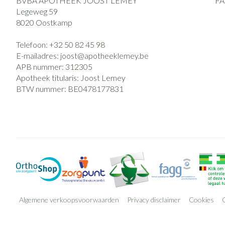
BVBA APOTHEEK JOOST LEMEY
F
Legeweg 59
8020
Oostkamp
Telefoon:
+32 50 82 45 98
E-mailadres:
joost@
apotheeklemey.be
APB nummer:
312305
Apotheek titularis:
Joost Lemey
BTW nummer:
BE0478177831
Algemene verkoopsvoorwaarden
Privacy disclaimer
Cookies