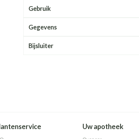
Mondmaskers
rging
Supplementen
Insectenwe
Gebruik
middelen
ssen
Gegevens
 geïrriteerde
Bijsluiter
Zelfbruiner
Scheren
lantenservice
Uw apotheek