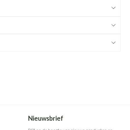
rende
Parfums en
geurproducten
CBD
Nieuwsbrief