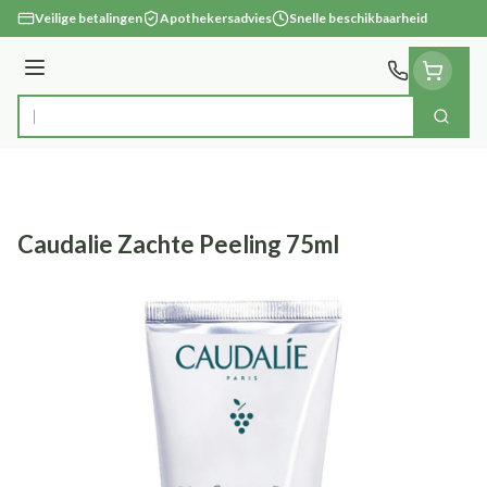
Ga naar de inhoud
Veilige betalingen
Apothekersadvies
Snelle beschikbaarheid
Menu
Zoek
Product, merk, categorie...
Caudalie Zachte Peeling 75ml