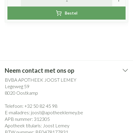
Bestel
Neem contact met ons op
BVBA APOTHEEK JOOST LEMEY
Legeweg 59
8020
Oostkamp
Telefoon:
+32 50 82 45 98
E-mailadres:
joost@
apotheeklemey.be
APB nummer:
312305
Apotheek titularis:
Joost Lemey
BTW nummer:
BE0478177831