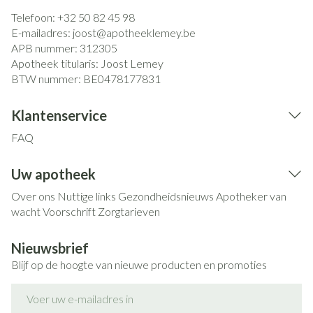
Telefoon:
+32 50 82 45 98
E-mailadres:
joost@
apotheeklemey.be
APB nummer:
312305
Apotheek titularis:
Joost Lemey
BTW nummer:
BE0478177831
Klantenservice
FAQ
Uw apotheek
Over ons
Nuttige links
Gezondheidsnieuws
Apotheker van
wacht
Voorschrift
Zorgtarieven
Nieuwsbrief
Blijf op de hoogte van nieuwe producten en promoties
E-mail adres