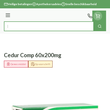
Ga naar de inhoud
Veilige betalingen
Apothekersadvies
Snelle beschikbaarheid
Menu
Zoek
Product, merk, categorie...
Cedur Comp 60x200mg
Geneesmiddel
Op voorschrift