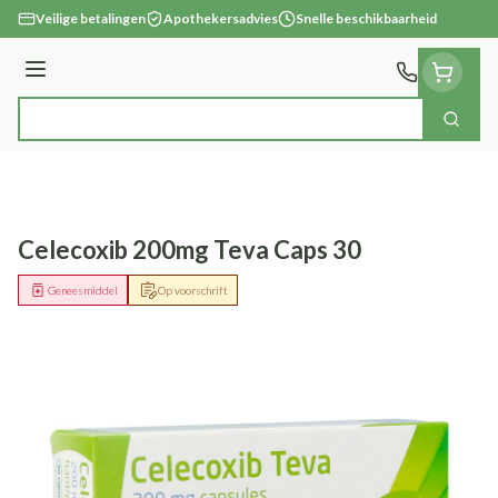
Ga naar de inhoud
Veilige betalingen
Apothekersadvies
Snelle beschikbaarheid
Menu
Zoek
Product, merk, categorie...
Celecoxib 200mg Teva Caps 30
Geneesmiddel
Op voorschrift