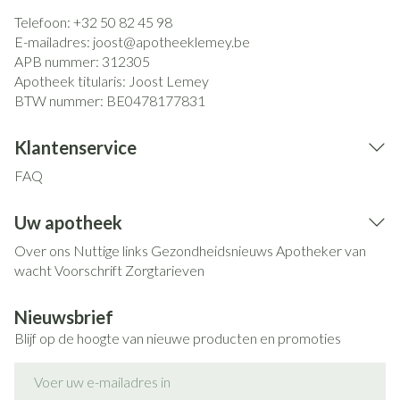
Telefoon:
+32 50 82 45 98
E-mailadres:
joost@
apotheeklemey.be
APB nummer:
312305
Apotheek titularis:
Joost Lemey
BTW nummer:
BE0478177831
Klantenservice
FAQ
Uw apotheek
Over ons
Nuttige links
Gezondheidsnieuws
Apotheker van
wacht
Voorschrift
Zorgtarieven
Nieuwsbrief
Blijf op de hoogte van nieuwe producten en promoties
E-mail adres