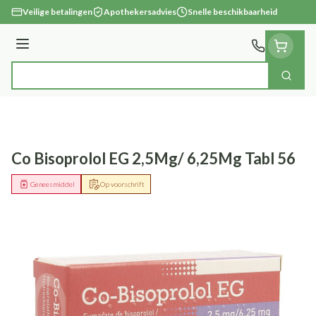
Ga naar de inhoud
Veilige betalingen
Apothekersadvies
Snelle beschikbaarheid
Menu
Zoek
Product, merk, categorie...
Co Bisoprolol EG 2,5Mg/ 6,25Mg Tabl 56
Geneesmiddel
Op voorschrift