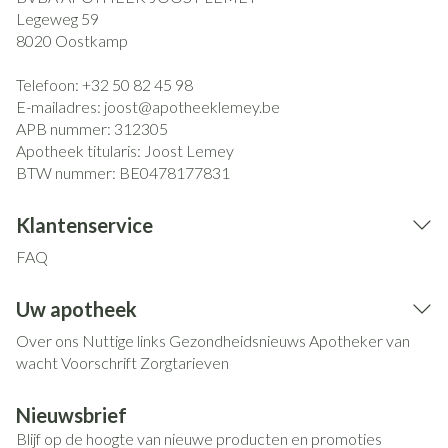
Legeweg 59
8020
Oostkamp
Telefoon:
+32 50 82 45 98
E-mailadres:
joost@
apotheeklemey.be
APB nummer:
312305
Apotheek titularis:
Joost Lemey
BTW nummer:
BE0478177831
Klantenservice
FAQ
Uw apotheek
Over ons
Nuttige links
Gezondheidsnieuws
Apotheker van
wacht
Voorschrift
Zorgtarieven
Nieuwsbrief
Blijf op de hoogte van nieuwe producten en promoties