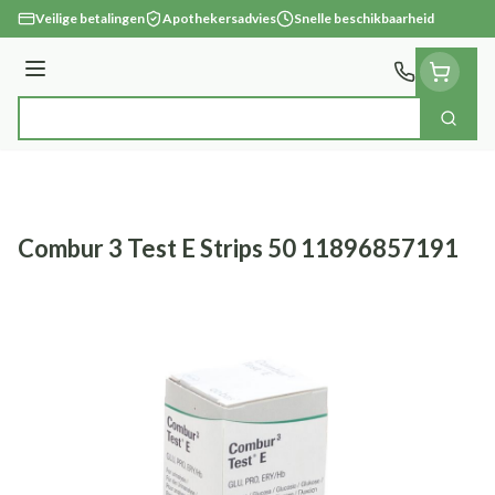
Ga naar de inhoud
Veilige betalingen
Apothekersadvies
Snelle beschikbaarheid
Menu
Zoek
Product, merk, categorie...
Combur 3 Test E Strips 50 11896857191