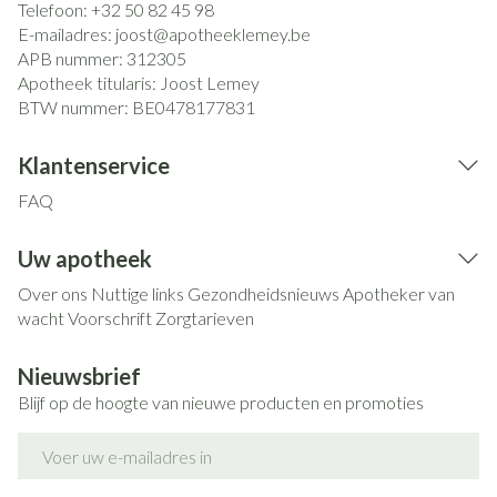
Telefoon:
+32 50 82 45 98
E-mailadres:
joost@
apotheeklemey.be
APB nummer:
312305
Apotheek titularis:
Joost Lemey
BTW nummer:
BE0478177831
Klantenservice
FAQ
Uw apotheek
Over ons
Nuttige links
Gezondheidsnieuws
Apotheker van
wacht
Voorschrift
Zorgtarieven
Nieuwsbrief
Blijf op de hoogte van nieuwe producten en promoties
E-mail adres