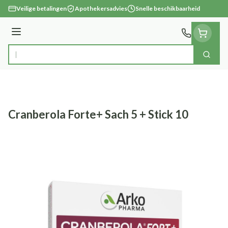
Ga naar de inhoud
Veilige betalingen
Apothekersadvies
Snelle beschikbaarheid
Menu
Zoek
Product, merk, categorie...
Cranberola Forte+ Sach 5 + Stick 10