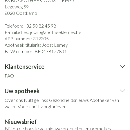
BVBA APOTHEEK JOOST LEMEY
Legeweg 59
8020
Oostkamp
Telefoon:
+32 50 82 45 98
E-mailadres:
joost@
apotheeklemey.be
APB nummer:
312305
Apotheek titularis:
Joost Lemey
BTW nummer:
BE0478177831
Klantenservice
FAQ
Uw apotheek
Over ons
Nuttige links
Gezondheidsnieuws
Apotheker van
wacht
Voorschrift
Zorgtarieven
Nieuwsbrief
Blijf op de hoogte van nieuwe producten en promoties