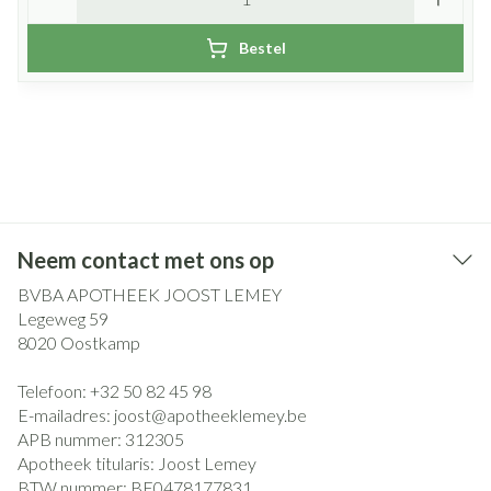
Bestel
Neem contact met ons op
BVBA APOTHEEK JOOST LEMEY
Legeweg 59
8020
Oostkamp
Telefoon:
+32 50 82 45 98
E-mailadres:
joost@
apotheeklemey.be
APB nummer:
312305
Apotheek titularis:
Joost Lemey
BTW nummer:
BE0478177831