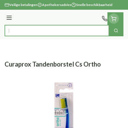
Ga naar de inhoud
Veilige betalingen
Apothekersadvies
Snelle beschikbaarheid
Menu
Zoek
Product, merk, categorie...
Curaprox Tandenborstel Cs Ortho