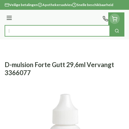
Ga naar de inhoud
Veilige betalingen
Apothekersadvies
Snelle beschikbaarheid
Menu
Zoek
Product, merk, categorie...
D-mulsion Forte Gutt 29,6ml Vervangt
3366077