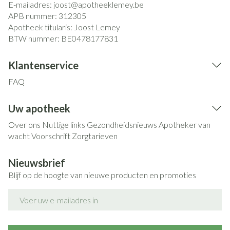
E-mailadres:
joost@
apotheeklemey.be
APB nummer:
312305
Apotheek titularis:
Joost Lemey
BTW nummer:
BE0478177831
Klantenservice
FAQ
Uw apotheek
Over ons
Nuttige links
Gezondheidsnieuws
Apotheker van
wacht
Voorschrift
Zorgtarieven
Nieuwsbrief
Blijf op de hoogte van nieuwe producten en promoties
E-mail adres