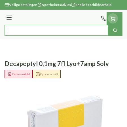
Ga naar de inhoud
Veilige betalingen
Apothekersadvies
Snelle beschikbaarheid
Menu
Zoek
Product, merk, categorie...
Decapeptyl 0,1mg 7fl Lyo+7amp Solv
Geneesmiddel
Op voorschrift