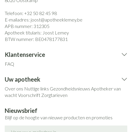
8020
Oostkamp
Telefoon:
+32 50 82 45 98
E-mailadres:
joost@
apotheeklemey.be
APB nummer:
312305
Apotheek titularis:
Joost Lemey
BTW nummer:
BE0478177831
Klantenservice
FAQ
Uw apotheek
Over ons
Nuttige links
Gezondheidsnieuws
Apotheker van
wacht
Voorschrift
Zorgtarieven
Nieuwsbrief
Blijf op de hoogte van nieuwe producten en promoties
E-mail adres