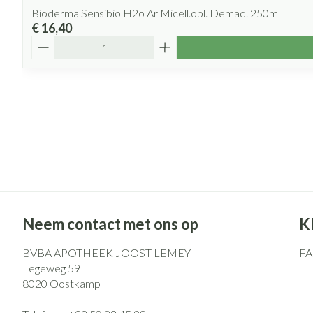
Bioderma Sensibio H2o Ar Micell.opl. Demaq. 250ml
€ 16,40
Aantal
Neem contact met ons op
K
BVBA APOTHEEK JOOST LEMEY
F
Legeweg 59
8020
Oostkamp