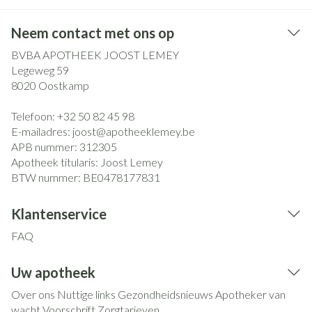
Neem contact met ons op
BVBA APOTHEEK JOOST LEMEY
Legeweg 59
8020
Oostkamp
Telefoon:
+32 50 82 45 98
E-mailadres:
joost@
apotheeklemey.be
APB nummer:
312305
Apotheek titularis:
Joost Lemey
BTW nummer:
BE0478177831
Klantenservice
FAQ
Uw apotheek
Over ons
Nuttige links
Gezondheidsnieuws
Apotheker van
wacht
Voorschrift
Zorgtarieven