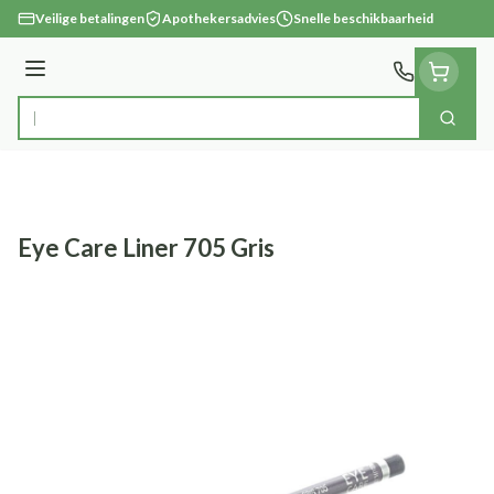
Ga naar de inhoud
Veilige betalingen
Apothekersadvies
Snelle beschikbaarheid
Menu
Zoek
Product, merk, categorie...
Eye Care Liner 705 Gris