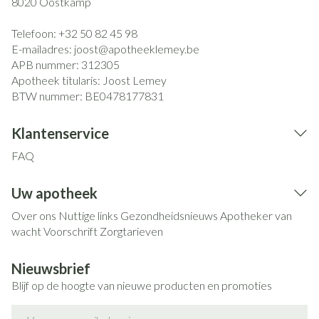
8020
Oostkamp
Telefoon:
+32 50 82 45 98
E-mailadres:
joost@
apotheeklemey.be
APB nummer:
312305
Apotheek titularis:
Joost Lemey
BTW nummer:
BE0478177831
Klantenservice
FAQ
Uw apotheek
Over ons
Nuttige links
Gezondheidsnieuws
Apotheker van
wacht
Voorschrift
Zorgtarieven
Nieuwsbrief
Blijf op de hoogte van nieuwe producten en promoties
E-mail adres