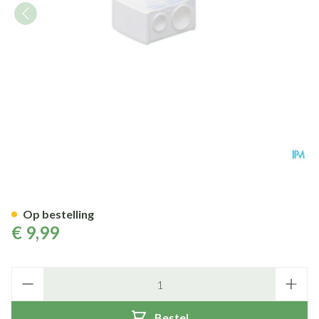
Eye Care Potloodscherper Ju
Op bestelling
€ 9,99
Aantal
Bestel