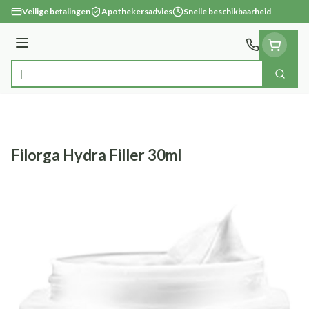
Ga naar de inhoud
Veilige betalingen
Apothekersadvies
Snelle beschikbaarheid
Menu
Zoek
Product, merk, categorie...
Filorga Hydra Filler 30ml