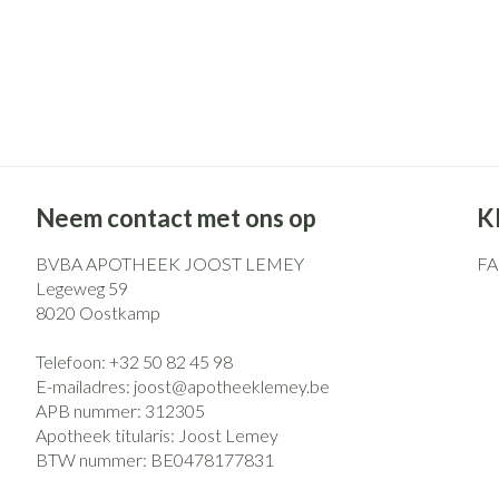
Neem contact met ons op
K
BVBA APOTHEEK JOOST LEMEY
F
Legeweg 59
8020
Oostkamp
Telefoon:
+32 50 82 45 98
E-mailadres:
joost@
apotheeklemey.be
APB nummer:
312305
Apotheek titularis:
Joost Lemey
BTW nummer:
BE0478177831