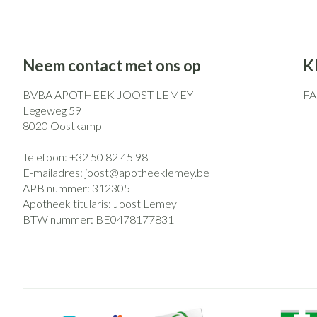
Neem contact met ons op
K
BVBA APOTHEEK JOOST LEMEY
F
Legeweg 59
8020
Oostkamp
Telefoon:
+32 50 82 45 98
E-mailadres:
joost@
apotheeklemey.be
APB nummer:
312305
Apotheek titularis:
Joost Lemey
BTW nummer:
BE0478177831