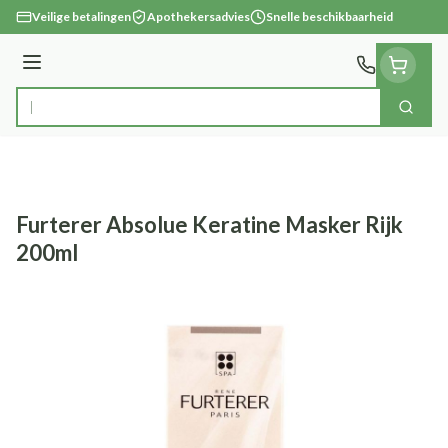
Ga naar de inhoud
Veilige betalingen
Apothekersadvies
Snelle beschikbaarheid
Menu
Zoek
Product, merk, categorie...
Furterer Absolue Keratine Masker Rijk
200ml