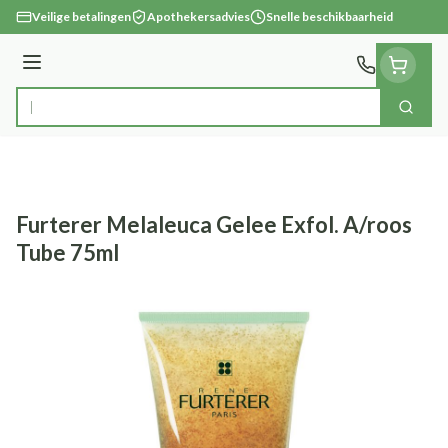
Ga naar de inhoud
Veilige betalingen
Apothekersadvies
Snelle beschikbaarheid
Menu
Zoek
Product, merk, categorie...
Furterer Melaleuca Gelee Exfol. A/roos
Tube 75ml