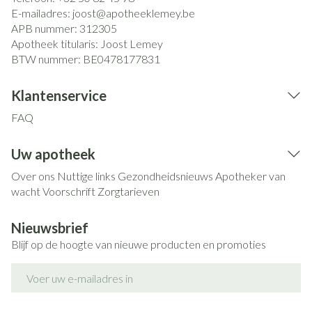
E-mailadres:
joost@
apotheeklemey.be
APB nummer:
312305
Apotheek titularis:
Joost Lemey
BTW nummer:
BE0478177831
Klantenservice
FAQ
Uw apotheek
Over ons
Nuttige links
Gezondheidsnieuws
Apotheker van
wacht
Voorschrift
Zorgtarieven
Nieuwsbrief
Blijf op de hoogte van nieuwe producten en promoties
E-mail adres